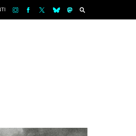
in
Fb
tw
bsky
ms
SEARCH
TI