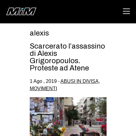
alexis
HOME
Scarcerato l’assassino
ABOUT
di Alexis
Grigoropoulos.
AREA
Proteste ad Atene
DEGENERAZIONE
1 Ago , 2019 -
ABUSI IN DIVISA
,
GAZA FREESTYLE
MOVIMENTI
CSOA LAMBRETTA
MSM
STUDENTI TSUNAMI
ZAM