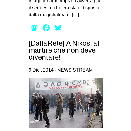
in aggiornamento] Non avverrà più
il sequestro che era stato disposto
EVENTI
dalla magistratura di […]
in
Mastodon
Facebook
Bluesky
Fb
[DallaRete] A Nikos, al
tw
martire che non deve
diventare!
bsky
9 Dic , 2014 -
NEWS STREAM
ms
SEARCH