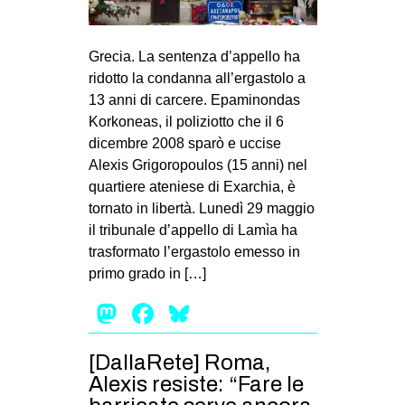
MILANO
MOBILITAZIONI
Grecia. La sentenza d’appello ha
SPAZI
ridotto la condanna all’ergastolo a
13 anni di carcere. Epaminondas
SPORT POPOLARE
Korkoneas, il poliziotto che il 6
MOVIMENTI
dicembre 2008 sparò e uccise
Alexis Grigoropoulos (15 anni) nel
AMBIENTE
quartiere ateniese di Exarchia, è
ANTIFASCISMO
tornato in libertà. Lunedì 29 maggio
il tribunale d’appello di Lamìa ha
DIRITTO ALL’ABITARE
trasformato l’ergastolo emesso in
GENERI
primo grado in […]
MIGRAZIONI
Mastodon
Facebook
Bluesky
PRECARIATO
REPRESSIONE
[DallaRete] Roma,
Alexis resiste: “Fare le
STUDENTI