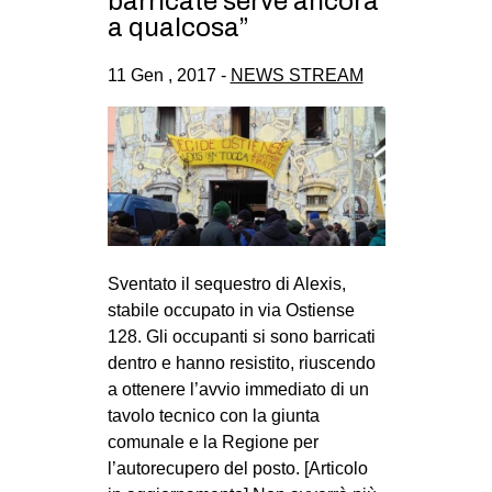
barricate serve ancora
CULTURE
a qualcosa”
ARTE
11 Gen , 2017 -
NEWS STREAM
CINEMA
MANIFESTI
MUSICA
RECENSIONI
INTERNAZIONALE
Sventato il sequestro di Alexis,
AFRICA
stabile occupato in via Ostiense
AMERICHE
128. Gli occupanti si sono barricati
dentro e hanno resistito, riuscendo
ESTREMO ORIENTE
a ottenere l’avvio immediato di un
EUROPA
tavolo tecnico con la giunta
MEDIO ORIENTE
comunale e la Regione per
l’autorecupero del posto. [Articolo
MONDO