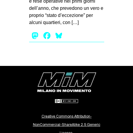
e rese operative nei primi giorni
MILANO
dell’anno, che prevedono un vero e
MOBILITAZIONI
proprio “stato d’eccezione” per
alcuni quartieri, con […]
SPAZI
Mastodon
Facebook
Bluesky
SPORT POPOLARE
MOVIMENTI
AMBIENTE
ANTIFASCISMO
DIRITTO ALL’ABITARE
GENERI
MIGRAZIONI
PRECARIATO
REPRESSIONE
Creative Commons Attribution-
NonCommercial-ShareAlike 2.5 Generic
STUDENTI