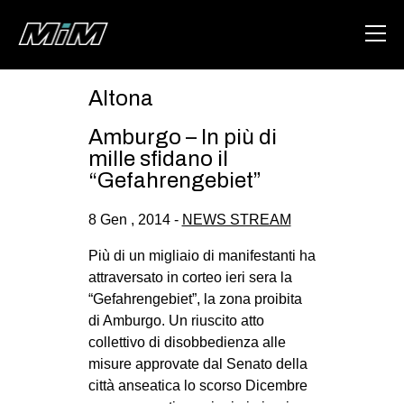
Altona
HOME
Amburgo – In più di
ABOUT
mille sfidano il
“Gefahrengebiet”
AREA
8 Gen , 2014 -
NEWS STREAM
DEGENERAZIONE
GAZA FREESTYLE
Più di un migliaio di manifestanti ha
attraversato in corteo ieri sera la
CSOA LAMBRETTA
“Gefahrengebiet”, la zona proibita
MSM
di Amburgo. Un riuscito atto
collettivo di disobbedienza alle
STUDENTI TSUNAMI
misure approvate dal Senato della
ZAM
città anseatica lo scorso Dicembre