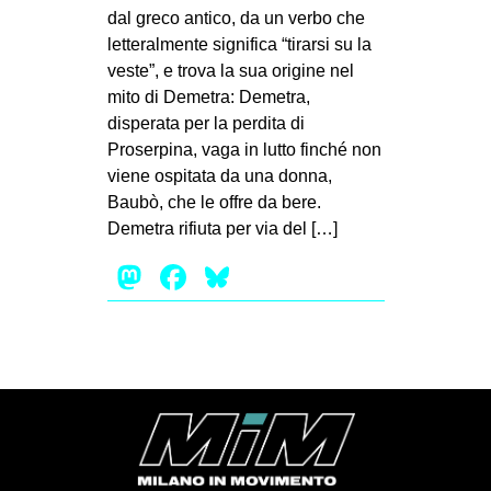
MILANO
dal greco antico, da un verbo che
letteralmente significa “tirarsi su la
MOBILITAZIONI
veste”, e trova la sua origine nel
SPAZI
mito di Demetra: Demetra,
disperata per la perdita di
SPORT POPOLARE
Proserpina, vaga in lutto finché non
MOVIMENTI
viene ospitata da una donna,
Baubò, che le offre da bere.
AMBIENTE
Demetra rifiuta per via del […]
ANTIFASCISMO
Mastodon
Facebook
Bluesky
DIRITTO ALL’ABITARE
GENERI
MIGRAZIONI
PRECARIATO
REPRESSIONE
STUDENTI