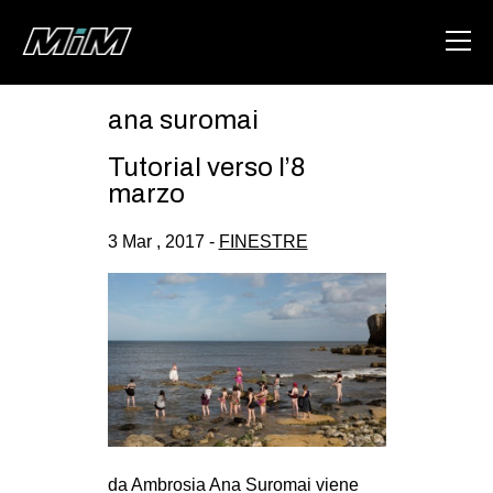
ana suromai
HOME
Tutorial verso l’8
ABOUT
marzo
AREA
3 Mar , 2017 -
FINESTRE
DEGENERAZIONE
GAZA FREESTYLE
CSOA LAMBRETTA
MSM
STUDENTI TSUNAMI
ZAM
da Ambrosia Ana Suromai viene