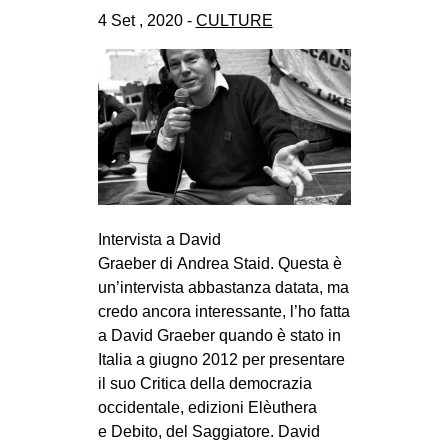
CULTURE
4 Set , 2020 -
CULTURE
ARTE
CINEMA
MANIFESTI
MUSICA
RECENSIONI
INTERNAZIONALE
Intervista a David
Graeber di Andrea Staid. Questa è
AFRICA
un’intervista abbastanza datata, ma
AMERICHE
credo ancora interessante, l’ho fatta
ESTREMO ORIENTE
a David Graeber quando è stato in
Italia a giugno 2012 per presentare
EUROPA
il suo Critica della democrazia
MEDIO ORIENTE
occidentale, edizioni Elèuthera
e Debito, del Saggiatore. David
MONDO