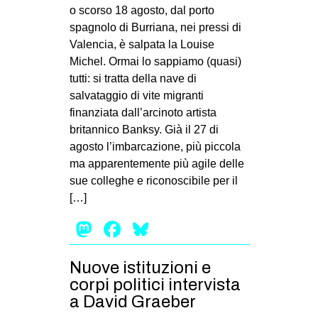
MILANO
o scorso 18 agosto, dal porto
spagnolo di Burriana, nei pressi di
MOBILITAZIONI
Valencia, è salpata la Louise
SPAZI
Michel. Ormai lo sappiamo (quasi)
tutti: si tratta della nave di
SPORT POPOLARE
salvataggio di vite migranti
MOVIMENTI
finanziata dall’arcinoto artista
britannico Banksy. Già il 27 di
AMBIENTE
agosto l’imbarcazione, più piccola
ANTIFASCISMO
ma apparentemente più agile delle
sue colleghe e riconoscibile per il
DIRITTO ALL’ABITARE
[…]
GENERI
Mastodon
Facebook
Bluesky
MIGRAZIONI
PRECARIATO
Nuove istituzioni e
REPRESSIONE
corpi politici intervista
a David Graeber
STUDENTI