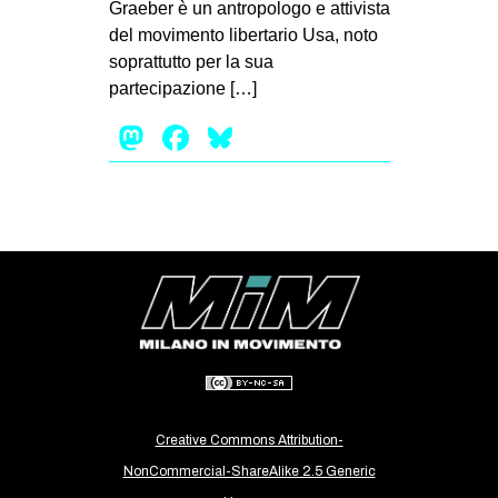
Graeber è un antropologo e attivista
EVENTI
del movimento libertario Usa, noto
soprattutto per la sua
in
partecipazione […]
Mastodon
Facebook
Bluesky
Fb
tw
bsky
ms
SEARCH
Creative Commons Attribution-
NonCommercial-ShareAlike 2.5 Generic