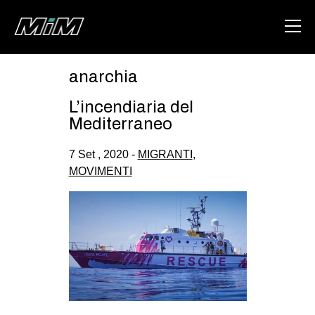
anarchia
HOME
L’incendiaria del
ABOUT
Mediterraneo
AREA
7 Set , 2020 -
MIGRANTI
,
MOVIMENTI
DEGENERAZIONE
GAZA FREESTYLE
CSOA LAMBRETTA
MSM
STUDENTI TSUNAMI
ZAM