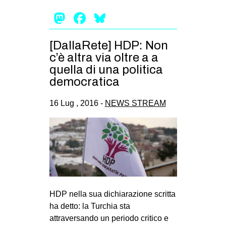
CULTURE
Mastodon
Facebook
Bluesky
ARTE
[DallaRete] HDP: Non
CINEMA
c’è altra via oltre a a
MANIFESTI
quella di una politica
MUSICA
democratica
RECENSIONI
16 Lug , 2016 -
NEWS STREAM
INTERNAZIONALE
AFRICA
AMERICHE
ESTREMO ORIENTE
EUROPA
HDP nella sua dichiarazione scritta
MEDIO ORIENTE
ha detto: la Turchia sta
attraversando un periodo critico e
MONDO