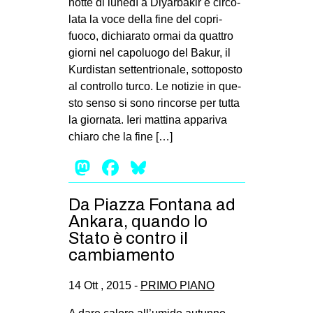
notte di lunedì a Diyar­ba­kir è cir­co­
lata la voce della fine del copri­
fuoco, dichia­rato ormai da quat­tro
giorni nel capo­luogo del Bakur, il
Kur­di­stan set­ten­trio­nale, sot­to­po­sto
al con­trollo turco. Le noti­zie in que­
sto senso si sono rin­corse per tutta
la gior­nata. Ieri mat­tina appa­riva
chiaro che la fine […]
Mastodon
Facebook
Bluesky
Da Piazza Fontana ad
Ankara, quando lo
Stato è contro il
cambiamento
14 Ott , 2015 -
PRIMO PIANO