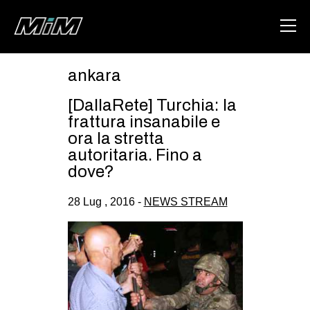
ankara
HOME
[DallaRete] Turchia: la
ABOUT
frattura insanabile e
ora la stretta
AREA
autoritaria. Fino a
dove?
DEGENERAZIONE
GAZA FREESTYLE
28 Lug , 2016 -
NEWS STREAM
CSOA LAMBRETTA
MSM
STUDENTI TSUNAMI
ZAM