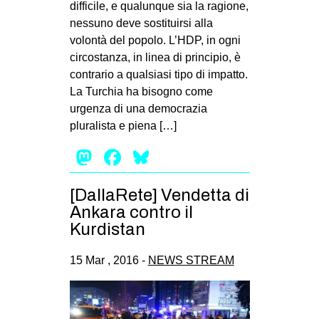
difficile, e qualunque sia la ragione,
EVENTI
nessuno deve sostituirsi alla
volontà del popolo. L’HDP, in ogni
in
circostanza, in linea di principio, è
contrario a qualsiasi tipo di impatto.
Fb
La Turchia ha bisogno come
urgenza di una democrazia
tw
pluralista e piena […]
bsky
Mastodon
Facebook
Bluesky
ms
[DallaRete] Vendetta di
Ankara contro il
SEARCH
Kurdistan
15 Mar , 2016 -
NEWS STREAM