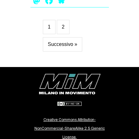
Mastodon
Facebook
Bluesky
1
2
Successivo »
Creative Commons Attribution-
NonCommercial-ShareAlike 2.5 Generic
License.