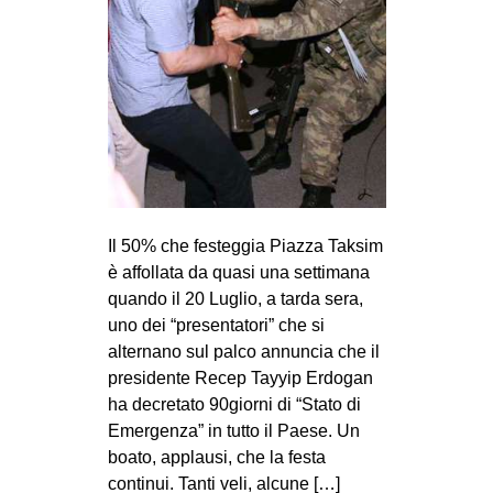
MILANO
MOBILITAZIONI
SPAZI
SPORT POPOLARE
MOVIMENTI
AMBIENTE
Il 50% che festeggia Piazza Taksim
ANTIFASCISMO
è affollata da quasi una settimana
DIRITTO ALL’ABITARE
quando il 20 Luglio, a tarda sera,
GENERI
uno dei “presentatori” che si
alternano sul palco annuncia che il
MIGRAZIONI
presidente Recep Tayyip Erdogan
PRECARIATO
ha decretato 90giorni di “Stato di
Emergenza” in tutto il Paese. Un
REPRESSIONE
boato, applausi, che la festa
STUDENTI
continui. Tanti veli, alcune […]