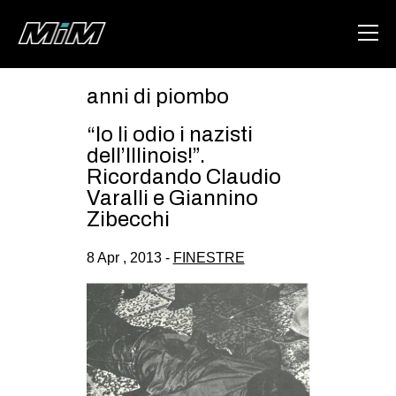
anni di piombo
HOME
“Io li odio i nazisti
ABOUT
dell’Illinois!”.
Ricordando Claudio
AREA
Varalli e Giannino
Zibecchi
DEGENERAZIONE
GAZA FREESTYLE
8 Apr , 2013 -
FINESTRE
CSOA LAMBRETTA
MSM
STUDENTI TSUNAMI
ZAM