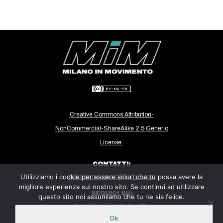
CULTURE
ARTE
CINEMA
MANIFESTI
MUSICA
RECENSIONI
INTERNAZIONALE
Creative Commons Attribution-
NonCommercial-ShareAlike 2.5 Generic
AFRICA
License.
AMERICHE
CONTATTI:
ESTREMO ORIENTE
Utilizziamo i cookie per essere sicuri che tu possa avere la
milanoinmovimento@gmail.com
EUROPA
migliore esperienza sul nostro sito. Se continui ad utilizzare
SEGUICI SU:
questo sito noi assumiamo che tu ne sia felice.
MEDIO ORIENTE
MONDO
Ok