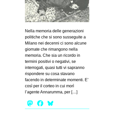
MILANO
MOBILITAZIONI
SPAZI
SPORT POPOLARE
Nella memoria delle generazioni
politiche che si sono susseguite a
MOVIMENTI
Milano nei decenni ci sono alcune
AMBIENTE
giornate che rimangono nella
memoria. Che sia un ricordo in
ANTIFASCISMO
termini positivi o negativi, se
DIRITTO ALL’ABITARE
interrogati, quasi tutti vi sapranno
rispondere su cosa stavano
GENERI
facendo in determinate momenti. E’
MIGRAZIONI
così per il corteo in cui morì
PRECARIATO
l’agente Annarumma, per […]
REPRESSIONE
Mastodon
Facebook
Bluesky
STUDENTI