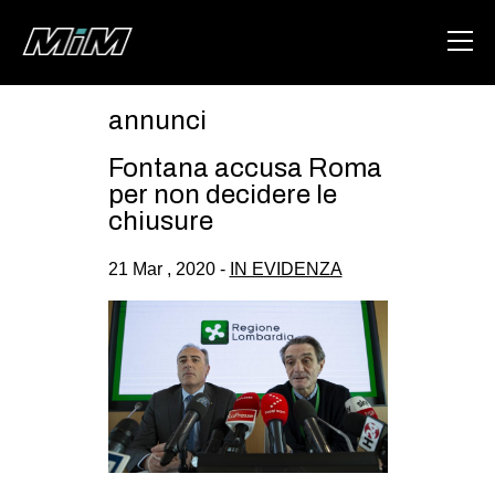
annunci
HOME
Fontana accusa Roma
ABOUT
per non decidere le
chiusure
AREA
21 Mar , 2020 -
IN EVIDENZA
DEGENERAZIONE
GAZA FREESTYLE
CSOA LAMBRETTA
MSM
STUDENTI TSUNAMI
ZAM