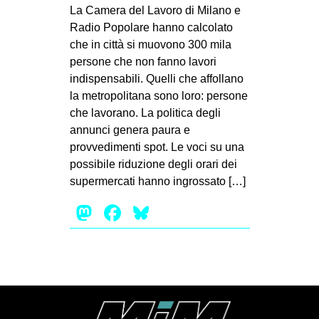
MILANO
La Camera del Lavoro di Milano e
Radio Popolare hanno calcolato
MOBILITAZIONI
che in città si muovono 300 mila
SPAZI
persone che non fanno lavori
indispensabili. Quelli che affollano
SPORT POPOLARE
la metropolitana sono loro: persone
MOVIMENTI
che lavorano. La politica degli
annunci genera paura e
AMBIENTE
provvedimenti spot. Le voci su una
ANTIFASCISMO
possibile riduzione degli orari dei
supermercati hanno ingrossato […]
DIRITTO ALL’ABITARE
Mastodon
Facebook
Bluesky
GENERI
MIGRAZIONI
PRECARIATO
REPRESSIONE
STUDENTI