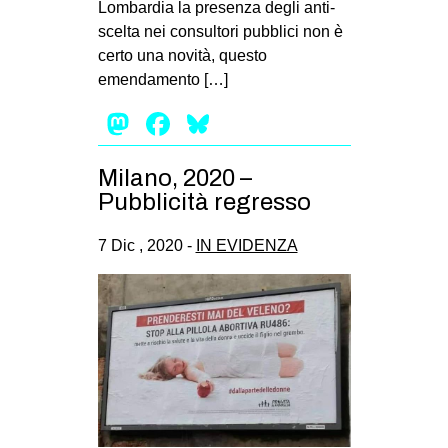
Lombardia la presenza degli anti-
EVENTI
scelta nei consultori pubblici non è
certo una novità, questo
in
emendamento […]
Mastodon
Facebook
Bluesky
Fb
tw
Milano, 2020 –
Pubblicità regresso
bsky
7 Dic , 2020 -
IN EVIDENZA
ms
SEARCH