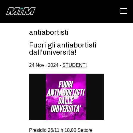
antiabortisti
HOME
Fuori gli antiabortisti
ABOUT
dall’università!
AREA
24 Nov , 2024 -
STUDENTI
DEGENERAZIONE
GAZA FREESTYLE
CSOA LAMBRETTA
MSM
STUDENTI TSUNAMI
ZAM
Presidio 26/11 h 18.00 Settore