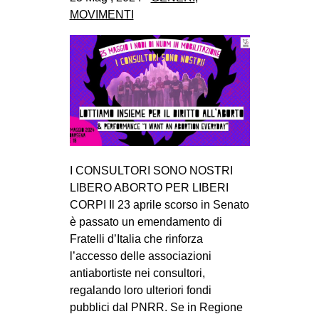
CULTURE
MOVIMENTI
ARTE
CINEMA
MANIFESTI
MUSICA
RECENSIONI
INTERNAZIONALE
I CONSULTORI SONO NOSTRI
LIBERO ABORTO PER LIBERI
AFRICA
CORPI Il 23 aprile scorso in Senato
AMERICHE
è passato un emendamento di
ESTREMO ORIENTE
Fratelli d’Italia che rinforza
l’accesso delle associazioni
EUROPA
antiabortiste nei consultori,
MEDIO ORIENTE
regalando loro ulteriori fondi
pubblici dal PNRR. Se in Regione
MONDO