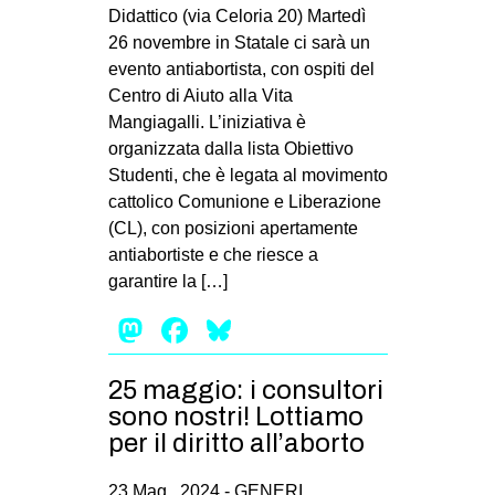
MILANO
Didattico (via Celoria 20) Martedì
26 novembre in Statale ci sarà un
MOBILITAZIONI
evento antiabortista, con ospiti del
SPAZI
Centro di Aiuto alla Vita
Mangiagalli. L’iniziativa è
SPORT POPOLARE
organizzata dalla lista Obiettivo
MOVIMENTI
Studenti, che è legata al movimento
cattolico Comunione e Liberazione
AMBIENTE
(CL), con posizioni apertamente
ANTIFASCISMO
antiabortiste e che riesce a
garantire la […]
DIRITTO ALL’ABITARE
Mastodon
Facebook
Bluesky
GENERI
MIGRAZIONI
25 maggio: i consultori
PRECARIATO
sono nostri! Lottiamo
REPRESSIONE
per il diritto all’aborto
STUDENTI
23 Mag , 2024 -
GENERI
,