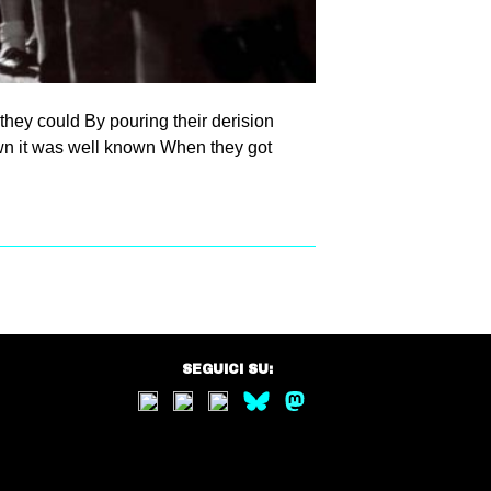
hey could By pouring their derision
wn it was well known When they got
SEGUICI SU: