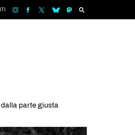
in
Fb
tw
bsky
ms
SEARCH
TI
 dalla parte giusta