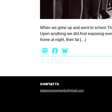
When we grew up and went to school Ther
Upon anything we did And exposing ever
home at night, their fat […]
Mastodon
Facebook
Bluesky
CONTATTI:
milanoinmovimento@gmail.com