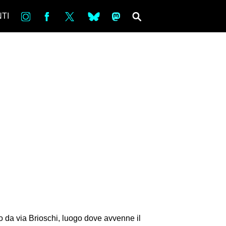
in
Fb
tw
bsky
ms
SEARCH
TI
ndo da via Brioschi, luogo dove avvenne il