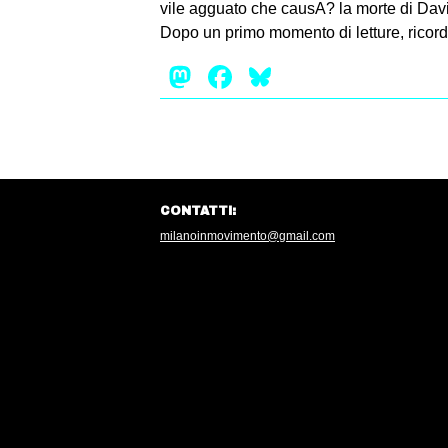
vile agguato che causA? la morte di Dav
Dopo un primo momento di letture, ricordi
Mastodon
Facebook
Bluesky
CONTATTI:
milanoinmovimento@gmail.com