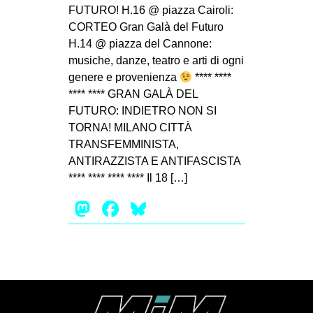
MILANO
FUTURO! H.16 @ piazza Cairoli:
CORTEO Gran Galà del Futuro
MOBILITAZIONI
H.14 @ piazza del Cannone:
SPAZI
musiche, danze, teatro e arti di ogni
genere e provenienza
**** ****
SPORT POPOLARE
**** **** GRAN GALÀ DEL
MOVIMENTI
FUTURO: INDIETRO NON SI
TORNA! MILANO CITTÀ
AMBIENTE
TRANSFEMMINISTA,
ANTIFASCISMO
ANTIRAZZISTA E ANTIFASCISTA
**** **** **** **** Il 18 […]
DIRITTO ALL’ABITARE
Mastodon
Facebook
Bluesky
GENERI
MIGRAZIONI
PRECARIATO
REPRESSIONE
STUDENTI