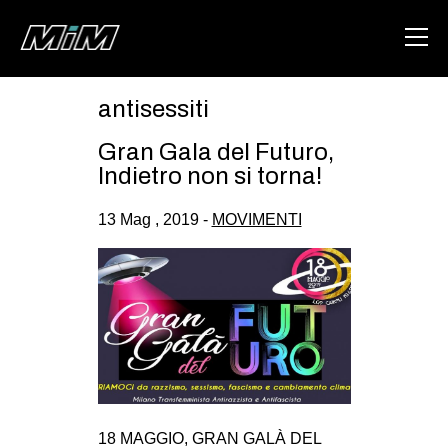
antisessiti
HOME
Gran Gala del Futuro,
ABOUT
Indietro non si torna!
AREA
13 Mag , 2019 -
MOVIMENTI
DEGENERAZIONE
GAZA FREESTYLE
CSOA LAMBRETTA
MSM
STUDENTI TSUNAMI
ZAM
18 MAGGIO, GRAN GALÀ DEL