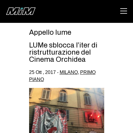
Appello lume
HOME
LUMe sblocca l’iter di
ABOUT
ristrutturazione del
Cinema Orchidea
AREA
25 Ott , 2017 -
MILANO
,
PRIMO
DEGENERAZIONE
PIANO
GAZA FREESTYLE
CSOA LAMBRETTA
MSM
STUDENTI TSUNAMI
ZAM