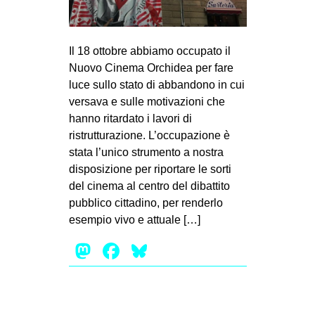
MILANO
MOBILITAZIONI
Il 18 ottobre abbiamo occupato il
SPAZI
Nuovo Cinema Orchidea per fare
SPORT POPOLARE
luce sullo stato di abbandono in cui
versava e sulle motivazioni che
MOVIMENTI
hanno ritardato i lavori di
AMBIENTE
ristrutturazione. L’occupazione è
stata l’unico strumento a nostra
ANTIFASCISMO
disposizione per riportare le sorti
DIRITTO ALL’ABITARE
del cinema al centro del dibattito
pubblico cittadino, per renderlo
GENERI
esempio vivo e attuale […]
MIGRAZIONI
Mastodon
Facebook
Bluesky
PRECARIATO
REPRESSIONE
STUDENTI