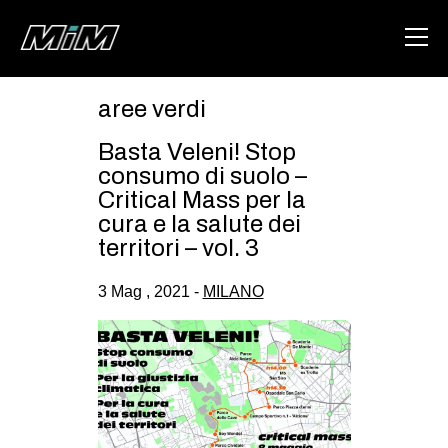
aree verdi
HOME
Basta Veleni! Stop
ABOUT
consumo di suolo –
Critical Mass per la
AREA
cura e la salute dei
territori – vol. 3
DEGENERAZIONE
GAZA FREESTYLE
3 Mag , 2021 -
MILANO
CSOA LAMBRETTA
MSM
STUDENTI TSUNAMI
ZAM