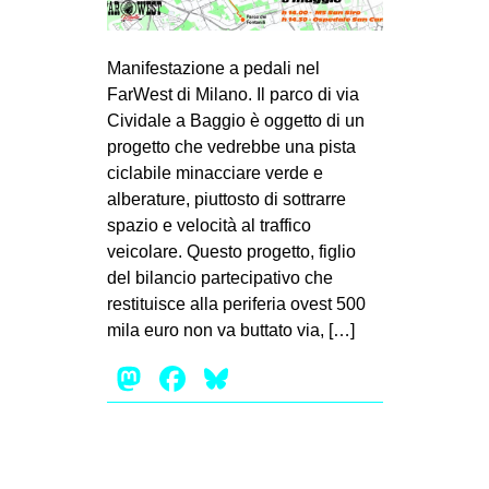
MILANO
MOBILITAZIONI
Manifestazione a pedali nel
SPAZI
FarWest di Milano. Il parco di via
Cividale a Baggio è oggetto di un
SPORT POPOLARE
progetto che vedrebbe una pista
MOVIMENTI
ciclabile minacciare verde e
alberature, piuttosto di sottrarre
AMBIENTE
spazio e velocità al traffico
ANTIFASCISMO
veicolare. Questo progetto, figlio
del bilancio partecipativo che
DIRITTO ALL’ABITARE
restituisce alla periferia ovest 500
GENERI
mila euro non va buttato via, […]
MIGRAZIONI
Mastodon
Facebook
Bluesky
PRECARIATO
REPRESSIONE
STUDENTI