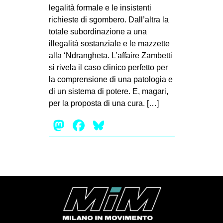
legalità formale e le insistenti
EVENTI
richieste di sgombero. Dall’altra la
totale subordinazione a una
in
illegalità sostanziale e le mazzette
alla ‘Ndrangheta. L’affaire Zambetti
Fb
si rivela il caso clinico perfetto per
la comprensione di una patologia e
tw
di un sistema di potere. E, magari,
bsky
per la proposta di una cura. […]
Mastodon
Facebook
Bluesky
ms
SEARCH