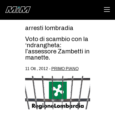
arresti lombradia
HOME
Voto di scambio con la
ABOUT
‘ndrangheta:
l’assessore Zambetti in
AREA
manette.
DEGENERAZIONE
11 Ott , 2012 -
PRIMO PIANO
GAZA FREESTYLE
CSOA LAMBRETTA
MSM
STUDENTI TSUNAMI
ZAM