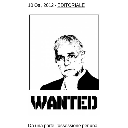
10 Ott , 2012 -
EDITORIALE
CULTURE
ARTE
CINEMA
MANIFESTI
MUSICA
RECENSIONI
INTERNAZIONALE
AFRICA
AMERICHE
ESTREMO ORIENTE
EUROPA
MEDIO ORIENTE
MONDO
Da una parte l’ossessione per una