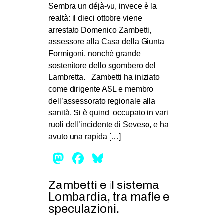
MILANO
Sembra un déjà-vu, invece è la
realtà: il dieci ottobre viene
MOBILITAZIONI
arrestato Domenico Zambetti,
SPAZI
assessore alla Casa della Giunta
Formigoni, nonché grande
SPORT POPOLARE
sostenitore dello sgombero del
MOVIMENTI
Lambretta. Zambetti ha iniziato
come dirigente ASL e membro
AMBIENTE
dell’assessorato regionale alla
ANTIFASCISMO
sanità. Si è quindi occupato in vari
ruoli dell’incidente di Seveso, e ha
DIRITTO ALL’ABITARE
avuto una rapida […]
GENERI
Mastodon
Facebook
Bluesky
MIGRAZIONI
PRECARIATO
Zambetti e il sistema
REPRESSIONE
Lombardia, tra mafie e
speculazioni.
STUDENTI