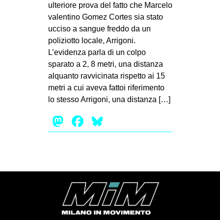
ulteriore prova del fatto che Marcelo
MILANO
valentino Gomez Cortes sia stato
MOBILITAZIONI
ucciso a sangue freddo da un
SPAZI
poliziotto locale, Arrigoni.
L’evidenza parla di un colpo
SPORT POPOLARE
sparato a 2, 8 metri, una distanza
MOVIMENTI
alquanto ravvicinata rispetto ai 15
metri a cui aveva fattoi riferimento
AMBIENTE
lo stesso Arrigoni, una distanza […]
ANTIFASCISMO
Mastodon
Facebook
Bluesky
DIRITTO ALL’ABITARE
GENERI
MIGRAZIONI
PRECARIATO
REPRESSIONE
STUDENTI