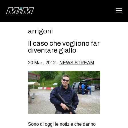
arrigoni
HOME
Il caso che vogliono far
ABOUT
diventare giallo
AREA
20 Mar , 2012 -
NEWS STREAM
DEGENERAZIONE
GAZA FREESTYLE
CSOA LAMBRETTA
MSM
STUDENTI TSUNAMI
ZAM
Sono di oggi le notizie che danno