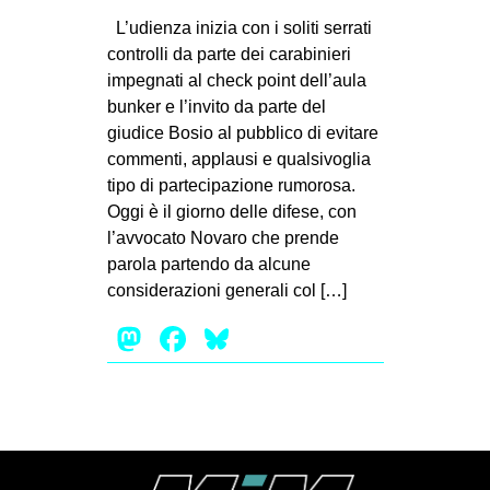
MILANO
L’udienza inizia con i soliti serrati
MOBILITAZIONI
controlli da parte dei carabinieri
impegnati al check point dell’aula
SPAZI
bunker e l’invito da parte del
SPORT POPOLARE
giudice Bosio al pubblico di evitare
commenti, applausi e qualsivoglia
MOVIMENTI
tipo di partecipazione rumorosa.
AMBIENTE
Oggi è il giorno delle difese, con
l’avvocato Novaro che prende
ANTIFASCISMO
parola partendo da alcune
DIRITTO ALL’ABITARE
considerazioni generali col […]
GENERI
Mastodon
Facebook
Bluesky
MIGRAZIONI
PRECARIATO
REPRESSIONE
STUDENTI