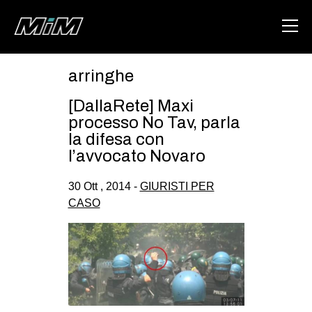
arringhe
HOME
[DallaRete] Maxi
ABOUT
processo No Tav, parla
la difesa con
AREA
l’avvocato Novaro
DEGENERAZIONE
30 Ott , 2014 -
GIURISTI PER
GAZA FREESTYLE
CASO
CSOA LAMBRETTA
MSM
STUDENTI TSUNAMI
ZAM