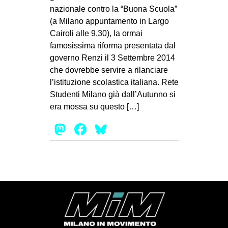
MILANO
nazionale contro la “Buona Scuola”
(a Milano appuntamento in Largo
MOBILITAZIONI
Cairoli alle 9,30), la ormai
SPAZI
famosissima riforma presentata dal
governo Renzi il 3 Settembre 2014
SPORT POPOLARE
che dovrebbe servire a rilanciare
MOVIMENTI
l’istituzione scolastica italiana. Rete
Studenti Milano già dall’Autunno si
AMBIENTE
era mossa su questo […]
ANTIFASCISMO
Mastodon
Facebook
Bluesky
DIRITTO ALL’ABITARE
GENERI
MIGRAZIONI
PRECARIATO
REPRESSIONE
STUDENTI