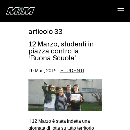
articolo 33
HOME
12 Marzo, studenti in
ABOUT
piazza contro la
‘Buona Scuola’
AREA
10 Mar , 2015 -
STUDENTI
DEGENERAZIONE
GAZA FREESTYLE
CSOA LAMBRETTA
MSM
STUDENTI TSUNAMI
Il 12 Marzo è stata indetta una
ZAM
giornata di lotta su tutto territorio