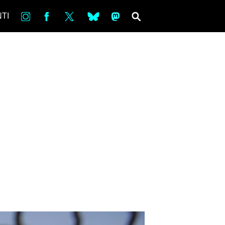
in
Fb
tw
bsky
ms
SEARCH
TI