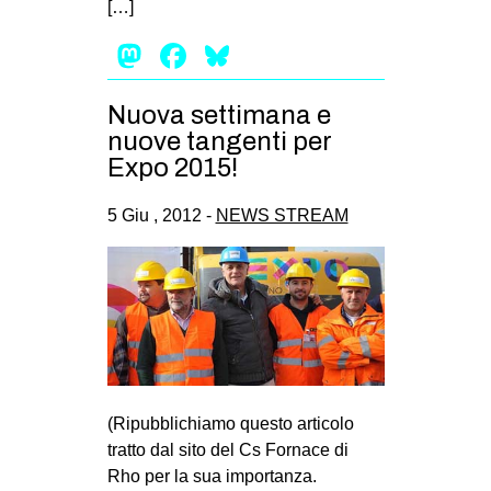
[…]
EVENTI
Mastodon
Facebook
Bluesky
in
Nuova settimana e
Fb
nuove tangenti per
Expo 2015!
tw
5 Giu , 2012 -
NEWS STREAM
bsky
ms
SEARCH
(Ripubblichiamo questo articolo
tratto dal sito del Cs Fornace di
Rho per la sua importanza.