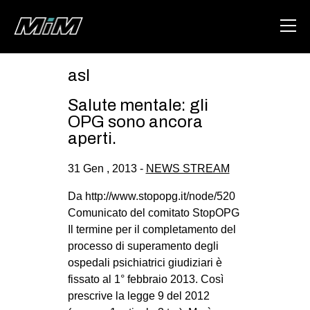
asl
HOME
Salute mentale: gli
ABOUT
OPG sono ancora
aperti.
AREA
31 Gen , 2013 -
NEWS STREAM
DEGENERAZIONE
GAZA FREESTYLE
Da http://www.stopopg.it/node/520
Comunicato del comitato StopOPG
CSOA LAMBRETTA
Il termine per il completamento del
MSM
processo di superamento degli
ospedali psichiatrici giudiziari è
STUDENTI TSUNAMI
fissato al 1° febbraio 2013. Così
ZAM
prescrive la legge 9 del 2012