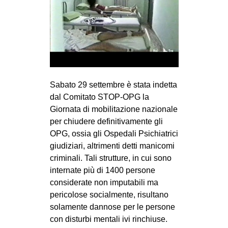
CULTURE
ARTE
CINEMA
MANIFESTI
MUSICA
Sabato 29 settembre è stata indetta
RECENSIONI
dal Comitato STOP-OPG la
Giornata di mobilitazione nazionale
INTERNAZIONALE
per chiudere definitivamente gli
OPG, ossia gli Ospedali Psichiatrici
AFRICA
giudiziari, altrimenti detti manicomi
AMERICHE
criminali. Tali strutture, in cui sono
ESTREMO ORIENTE
internate più di 1400 persone
considerate non imputabili ma
EUROPA
pericolose socialmente, risultano
MEDIO ORIENTE
solamente dannose per le persone
con disturbi mentali ivi rinchiuse.
MONDO