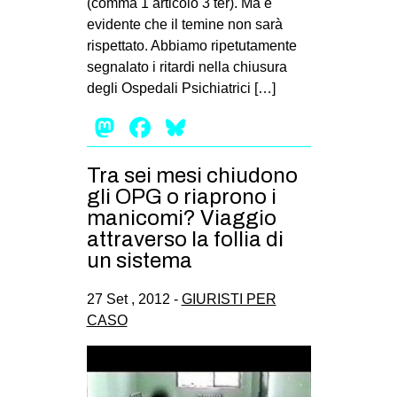
(comma 1 articolo 3 ter). Ma è
MILANO
evidente che il temine non sarà
MOBILITAZIONI
rispettato. Abbiamo ripetutamente
segnalato i ritardi nella chiusura
SPAZI
degli Ospedali Psichiatrici […]
SPORT POPOLARE
Mastodon
Facebook
Bluesky
MOVIMENTI
AMBIENTE
Tra sei mesi chiudono
gli OPG o riaprono i
ANTIFASCISMO
manicomi? Viaggio
DIRITTO ALL’ABITARE
attraverso la follia di
un sistema
GENERI
MIGRAZIONI
27 Set , 2012 -
GIURISTI PER
PRECARIATO
CASO
REPRESSIONE
STUDENTI