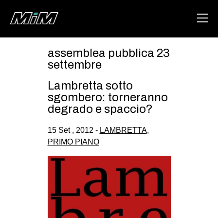
assemblea pubblica 23
HOME
settembre
ABOUT
Lambretta sotto
sgombero: torneranno
AREA
degrado e spaccio?
DEGENERAZIONE
15 Set , 2012 -
LAMBRETTA
,
GAZA FREESTYLE
PRIMO PIANO
CSOA LAMBRETTA
MSM
STUDENTI TSUNAMI
ZAM