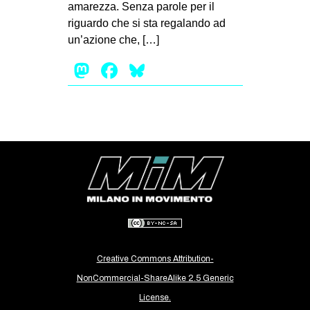
amarezza. Senza parole per il
CULTURE
riguardo che si sta regalando ad
ARTE
un’azione che, […]
CINEMA
Mastodon
Facebook
Bluesky
MANIFESTI
MUSICA
RECENSIONI
INTERNAZIONALE
AFRICA
AMERICHE
ESTREMO ORIENTE
EUROPA
Creative Commons Attribution-
MEDIO ORIENTE
NonCommercial-ShareAlike 2.5 Generic
License.
MONDO