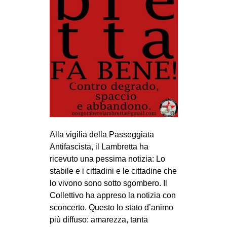
MILANO
MOBILITAZIONI
SPAZI
SPORT POPOLARE
MOVIMENTI
AMBIENTE
ANTIFASCISMO
DIRITTO ALL’ABITARE
Alla vigilia della Passeggiata
Antifascista, il Lambretta ha
GENERI
ricevuto una pessima notizia: Lo
MIGRAZIONI
stabile e i cittadini e le cittadine che
PRECARIATO
lo vivono sono sotto sgombero. Il
Collettivo ha appreso la notizia con
REPRESSIONE
sconcerto. Questo lo stato d’animo
STUDENTI
più diffuso: amarezza, tanta