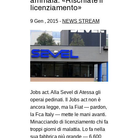
ammala: «Rischiate il
CULTURE
licenziamento»
ARTE
9 Gen , 2015 -
NEWS STREAM
CINEMA
MANIFESTI
MUSICA
RECENSIONI
INTERNAZIONALE
AFRICA
AMERICHE
Jobs act. Alla Sevel di Atessa gli
operai pedinati. Il Jobs act non è
ESTREMO ORIENTE
ancora legge, ma la Fiat — par­don,
EUROPA
la Fca Italy — mette le mani avanti.
Minac­ciando di licen­zia­mento chi fa
MEDIO ORIENTE
troppi giorni di malat­tia. Lo fa nella
MONDO
sua fab­brica più grande — 6.600