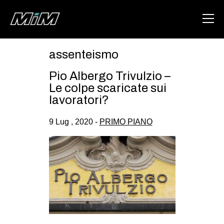
assenteismo
HOME
Pio Albergo Trivulzio –
ABOUT
Le colpe scaricate sui
lavoratori?
AREA
9 Lug , 2020 -
PRIMO PIANO
DEGENERAZIONE
GAZA FREESTYLE
CSOA LAMBRETTA
MSM
STUDENTI TSUNAMI
ZAM