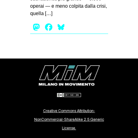
ope­rai — e meno col­pita dalla crisi,
EVENTI
quella […]
in
Mastodon
Facebook
Bluesky
Fb
tw
bsky
ms
SEARCH
Creative Commons Attribution-
NonCommercial-ShareAlike 2.5 Generic
License.