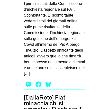
MILANO
I primi risultati della Commissione
d’inchiesta regionale sul PAT.
MOBILITAZIONI
Sconfortante. E’ sconfortante
SPAZI
vedere i titoli dei giornali online
sulle prime risultanze della
SPORT POPOLARE
Commissione d’inchiesta regionale
MOVIMENTI
sulla gestione dell’emergenza
Covid all’interno del Pio Albergo
AMBIENTE
Trivulzio. L’aspetto unificante degli
ANTIFASCISMO
articoli, ovvero quello che rimarrà
ben impresso nella mente dei lettori
DIRITTO ALL’ABITARE
è uno e uno solo: l’assenteismo dei
GENERI
[…]
MIGRAZIONI
Mastodon
Facebook
Bluesky
PRECARIATO
REPRESSIONE
[DallaRete] Fiat
minaccia chi si
STUDENTI