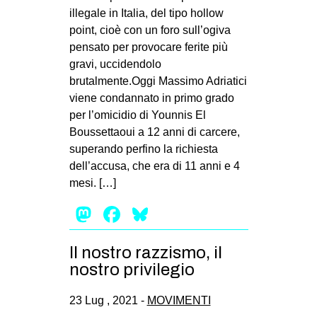
MILANO
illegale in Italia, del tipo hollow
point, cioè con un foro sull’ogiva
MOBILITAZIONI
pensato per provocare ferite più
SPAZI
gravi, uccidendolo
SPORT POPOLARE
brutalmente.Oggi Massimo Adriatici
viene condannato in primo grado
MOVIMENTI
per l’omicidio di Younnis El
Boussettaoui a 12 anni di carcere,
AMBIENTE
superando perfino la richiesta
ANTIFASCISMO
dell’accusa, che era di 11 anni e 4
DIRITTO ALL’ABITARE
mesi. […]
GENERI
Mastodon
Facebook
Bluesky
MIGRAZIONI
Il nostro razzismo, il
PRECARIATO
nostro privilegio
REPRESSIONE
23 Lug , 2021 -
MOVIMENTI
STUDENTI