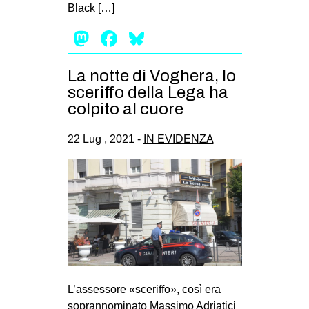
Black […]
EVENTI
Mastodon
Facebook
Bluesky
in
La notte di Voghera, lo
Fb
sceriffo della Lega ha
colpito al cuore
tw
22 Lug , 2021 -
IN EVIDENZA
bsky
ms
SEARCH
L’assessore «sceriffo», così era
soprannominato Massimo Adriatici