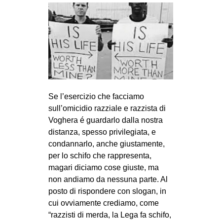
CULTURE
ARTE
CINEMA
MANIFESTI
MUSICA
RECENSIONI
Se l’esercizio che facciamo
sull’omicidio razziale e razzista di
INTERNAZIONALE
Voghera é guardarlo dalla nostra
AFRICA
distanza, spesso privilegiata, e
condannarlo, anche giustamente,
AMERICHE
per lo schifo che rappresenta,
ESTREMO ORIENTE
magari diciamo cose giuste, ma
non andiamo da nessuna parte. Al
EUROPA
posto di rispondere con slogan, in
MEDIO ORIENTE
cui ovviamente crediamo, come
MONDO
“razzisti di merda, la Lega fa schifo,