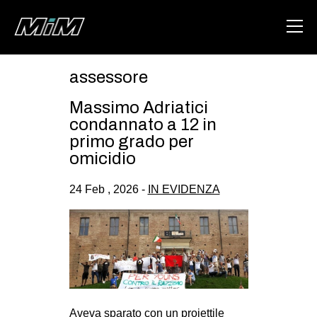
assessore
HOME
Massimo Adriatici
ABOUT
condannato a 12 in
primo grado per
AREA
omicidio
DEGENERAZIONE
24 Feb , 2026 -
IN EVIDENZA
GAZA FREESTYLE
CSOA LAMBRETTA
MSM
STUDENTI TSUNAMI
ZAM
Aveva sparato con un proiettile