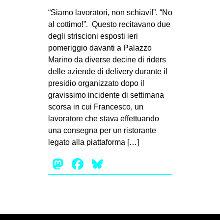
MILANO
“Siamo lavoratori, non schiavi!”. “No
MOBILITAZIONI
al cottimo!”. Questo recitavano due
degli striscioni esposti ieri
SPAZI
pomeriggio davanti a Palazzo
SPORT POPOLARE
Marino da diverse decine di riders
delle aziende di delivery durante il
MOVIMENTI
presidio organizzato dopo il
AMBIENTE
gravissimo incidente di settimana
scorsa in cui Francesco, un
ANTIFASCISMO
lavoratore che stava effettuando
DIRITTO ALL’ABITARE
una consegna per un ristorante
legato alla piattaforma […]
GENERI
Mastodon
Facebook
Bluesky
MIGRAZIONI
PRECARIATO
REPRESSIONE
STUDENTI