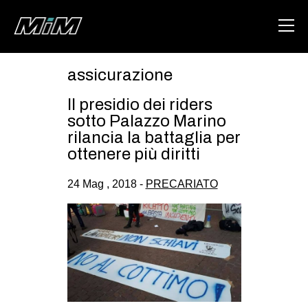
assicurazione
HOME
Il presidio dei riders
ABOUT
sotto Palazzo Marino
rilancia la battaglia per
AREA
ottenere più diritti
DEGENERAZIONE
24 Mag , 2018 -
PRECARIATO
GAZA FREESTYLE
CSOA LAMBRETTA
MSM
STUDENTI TSUNAMI
ZAM