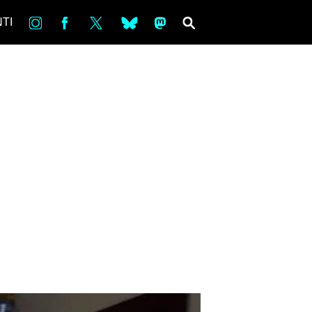
in
Fb
tw
bsky
ms
SEARCH
TI