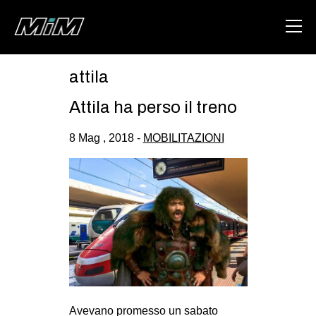
attila
HOME
Attila ha perso il treno
ABOUT
8 Mag , 2018 -
MOBILITAZIONI
AREA
DEGENERAZIONE
GAZA FREESTYLE
CSOA LAMBRETTA
MSM
STUDENTI TSUNAMI
ZAM
Avevano promesso un sabato