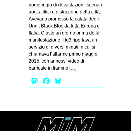
MILANO
pomeriggio di devastazioni, scenari
apocalittici e distruzione della città.
MOBILITAZIONI
Avevano promesso la calata degli
SPAZI
Unni, Black Bloc da tutta Europa e
Italia. Giusto un giorno prima della
SPORT POPOLARE
manifestazione il tg3 riportava un
MOVIMENTI
servizio di diversi minuti in cui si
chiamava l’allarme primo maggio
AMBIENTE
2015, con annessi video di
ANTIFASCISMO
barricate in fiamme […]
DIRITTO ALL’ABITARE
Mastodon
Facebook
Bluesky
GENERI
MIGRAZIONI
PRECARIATO
REPRESSIONE
STUDENTI