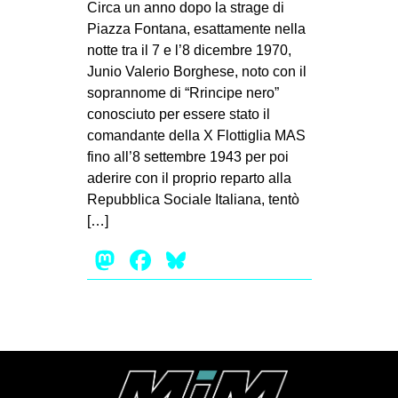
Circa un anno dopo la strage di
MILANO
Piazza Fontana, esattamente nella
MOBILITAZIONI
notte tra il 7 e l’8 dicembre 1970,
Junio Valerio Borghese, noto con il
SPAZI
soprannome di “Rrincipe nero”
SPORT POPOLARE
conosciuto per essere stato il
comandante della X Flottiglia MAS
MOVIMENTI
fino all’8 settembre 1943 per poi
AMBIENTE
aderire con il proprio reparto alla
ANTIFASCISMO
Repubblica Sociale Italiana, tentò
[…]
DIRITTO ALL’ABITARE
Mastodon
Facebook
Bluesky
GENERI
MIGRAZIONI
PRECARIATO
REPRESSIONE
STUDENTI