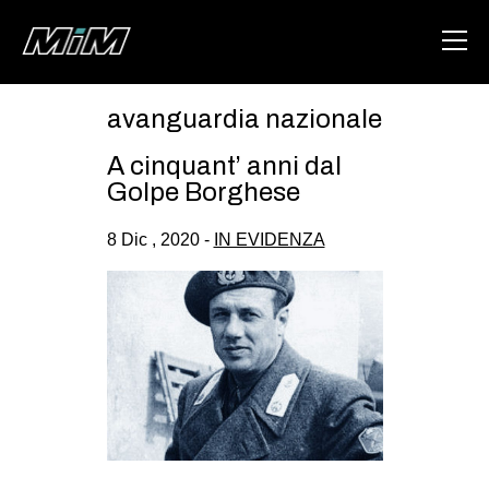
avanguardia nazionale
HOME
A cinquant’ anni dal
ABOUT
Golpe Borghese
AREA
8 Dic , 2020 -
IN EVIDENZA
DEGENERAZIONE
GAZA FREESTYLE
CSOA LAMBRETTA
MSM
STUDENTI TSUNAMI
ZAM