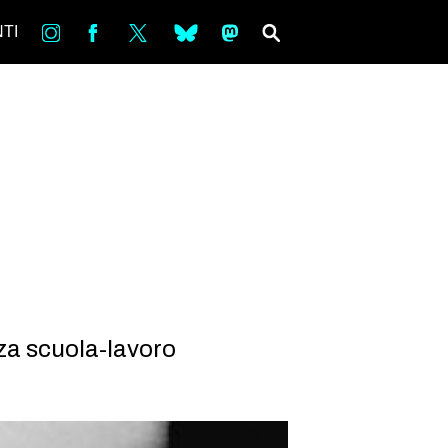
in
Fb
tw
bsky
ms
SEARCH
TI
nza scuola-lavoro