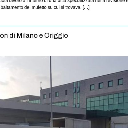
ola lavoro all’interno di una ditta specializzata nella revisione e
ribaltamento del muletto su cui si trovava. […]
on di Milano e Origgio