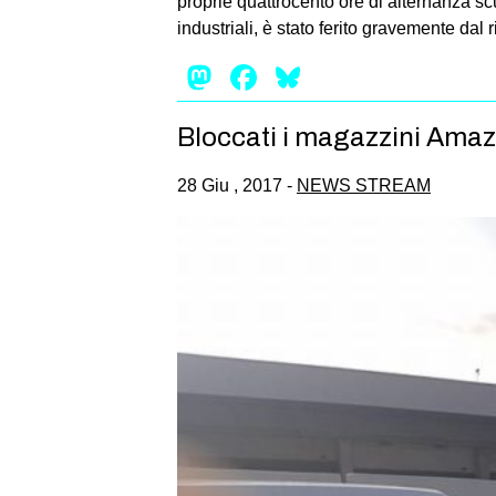
proprie quattrocento ore di alternanza scu
industriali, è stato ferito gravemente dal 
Mastodon
Facebook
Bluesky
Bloccati i magazzini Amaz
28 Giu , 2017 -
NEWS STREAM