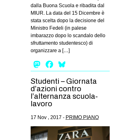
dalla Buona Scuola e ribadita dal
EVENTI
MIUR. La data del 15 Dicembre è
stata scelta dopo la decisione del
in
Ministro Fedeli (in palese
imbarazzo dopo lo scandalo dello
Fb
sfruttamento studentesco) di
tw
organizzare a […]
Mastodon
Facebook
Bluesky
bsky
ms
Studenti – Giornata
d’azioni contro
SEARCH
l’alternanza scuola-
lavoro
17 Nov , 2017 -
PRIMO PIANO