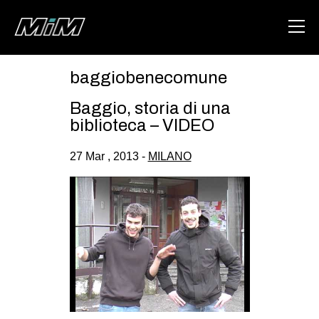
baggiobenecomune
HOME
Baggio, storia di una
ABOUT
biblioteca – VIDEO
AREA
27 Mar , 2013 -
MILANO
DEGENERAZIONE
GAZA FREESTYLE
CSOA LAMBRETTA
MSM
STUDENTI TSUNAMI
ZAM