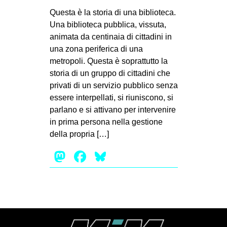
MILANO
Questa è la storia di una biblioteca.
MOBILITAZIONI
Una biblioteca pubblica, vissuta,
animata da centinaia di cittadini in
SPAZI
una zona periferica di una
SPORT POPOLARE
metropoli. Questa è soprattutto la
storia di un gruppo di cittadini che
MOVIMENTI
privati di un servizio pubblico senza
AMBIENTE
essere interpellati, si riuniscono, si
parlano e si attivano per intervenire
ANTIFASCISMO
in prima persona nella gestione
DIRITTO ALL’ABITARE
della propria […]
GENERI
Mastodon
Facebook
Bluesky
MIGRAZIONI
PRECARIATO
REPRESSIONE
STUDENTI