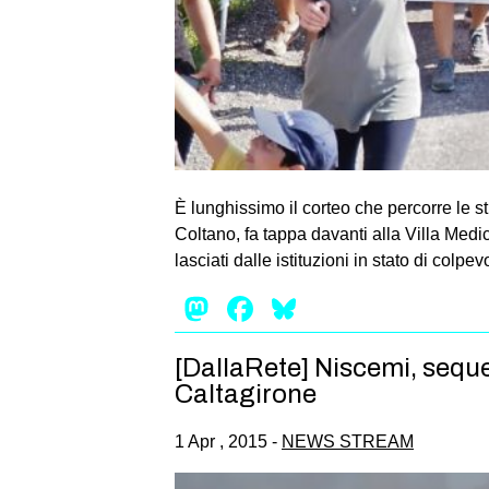
È lunghissimo il corteo che percorre le s
Coltano, fa tappa davanti alla Villa Medic
lasciati dalle istituzioni in stato di col
Mastodon
Facebook
Bluesky
[DallaRete] Niscemi, seque
Caltagirone
1 Apr , 2015 -
NEWS STREAM