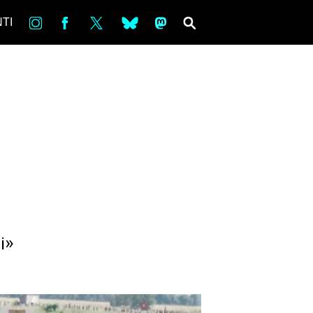
in
Fb
tw
bsky
ms
SEARCH
TI
i»