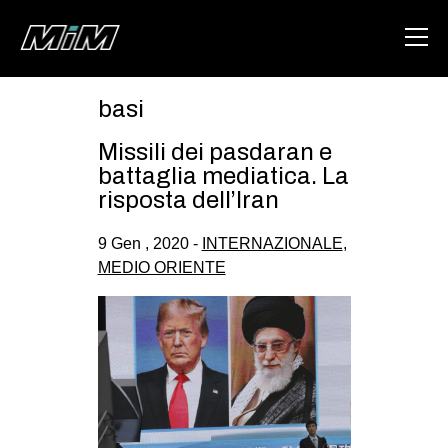
basi
HOME
Missili dei pasdaran e
ABOUT
battaglia mediatica. La
risposta dell’Iran
AREA
9 Gen , 2020 -
INTERNAZIONALE
,
DEGENERAZIONE
MEDIO ORIENTE
GAZA FREESTYLE
CSOA LAMBRETTA
MSM
STUDENTI TSUNAMI
ZAM