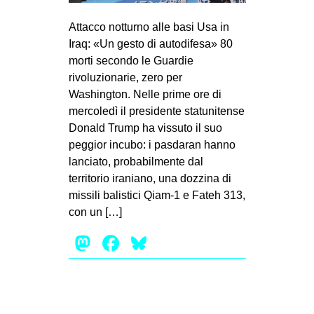
MILANO
Attacco notturno alle basi Usa in
MOBILITAZIONI
Iraq: «Un gesto di autodifesa» 80
SPAZI
morti secondo le Guardie
rivoluzionarie, zero per
SPORT POPOLARE
Washington. Nelle prime ore di
MOVIMENTI
mercoledì il presidente statunitense
Donald Trump ha vissuto il suo
AMBIENTE
peggior incubo: i pasdaran hanno
ANTIFASCISMO
lanciato, probabilmente dal
territorio iraniano, una dozzina di
DIRITTO ALL’ABITARE
missili balistici Qiam-1 e Fateh 313,
GENERI
con un […]
MIGRAZIONI
Mastodon
Facebook
Bluesky
PRECARIATO
REPRESSIONE
STUDENTI