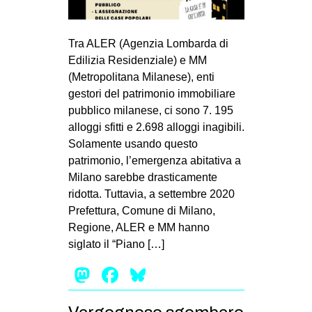
MILANO
MOBILITAZIONI
Tra ALER (Agenzia Lombarda di
SPAZI
Edilizia Residenziale) e MM
(Metropolitana Milanese), enti
SPORT POPOLARE
gestori del patrimonio immobiliare
MOVIMENTI
pubblico milanese, ci sono 7. 195
alloggi sfitti e 2.698 alloggi inagibili.
AMBIENTE
Solamente usando questo
ANTIFASCISMO
patrimonio, l’emergenza abitativa a
Milano sarebbe drasticamente
DIRITTO ALL’ABITARE
ridotta. Tuttavia, a settembre 2020
GENERI
Prefettura, Comune di Milano,
MIGRAZIONI
Regione, ALER e MM hanno
siglato il “Piano […]
PRECARIATO
Mastodon
Facebook
Bluesky
REPRESSIONE
STUDENTI