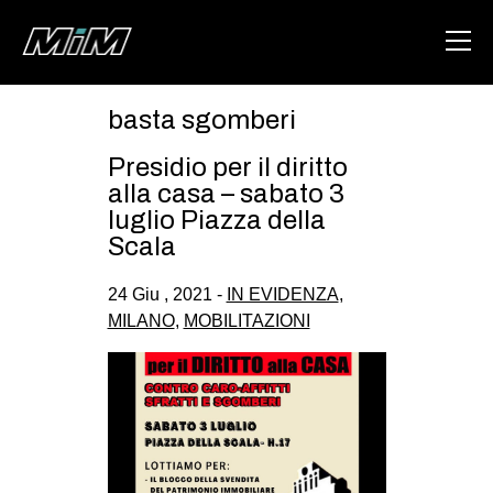
basta sgomberi
HOME
Presidio per il diritto
ABOUT
alla casa – sabato 3
luglio Piazza della
AREA
Scala
DEGENERAZIONE
24 Giu , 2021 -
IN EVIDENZA
,
GAZA FREESTYLE
MILANO
,
MOBILITAZIONI
CSOA LAMBRETTA
MSM
STUDENTI TSUNAMI
ZAM