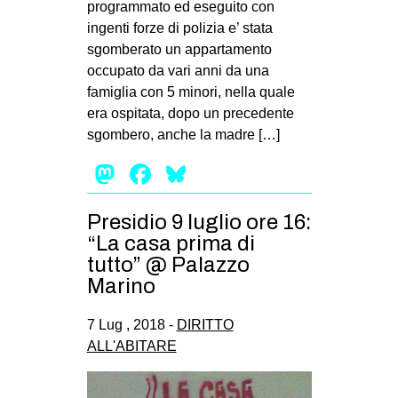
programmato ed eseguito con
EVENTI
ingenti forze di polizia e’ stata
sgomberato un appartamento
in
occupato da vari anni da una
famiglia con 5 minori, nella quale
Fb
era ospitata, dopo un precedente
sgombero, anche la madre […]
tw
Mastodon
Facebook
Bluesky
bsky
Presidio 9 luglio ore 16:
ms
“La casa prima di
tutto” @ Palazzo
SEARCH
Marino
7 Lug , 2018 -
DIRITTO
ALL'ABITARE