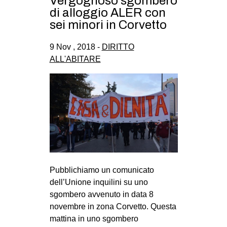
Vergognoso sgombero
CULTURE
di alloggio ALER con
sei minori in Corvetto
ARTE
CINEMA
9 Nov , 2018 -
DIRITTO
ALL'ABITARE
MANIFESTI
MUSICA
RECENSIONI
INTERNAZIONALE
AFRICA
AMERICHE
ESTREMO ORIENTE
Pubblichiamo un comunicato
dell’Unione inquilini su uno
EUROPA
sgombero avvenuto in data 8
MEDIO ORIENTE
novembre in zona Corvetto. Questa
mattina in uno sgombero
MONDO