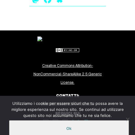
Creative Commons Attribution-
NonCommercial-ShareAlike 2.5 Generic
License.
CONTATTI:
Utilizziamo i cookie per essere sicuri che tu possa avere la
milanoinmovimento@gmail.com
migliore esperienza sul nostro sito. Se continui ad utilizzare
SEGUICI SU:
questo sito noi assumiamo che tu ne sia felice.
Ok
Sito ospitato sulla piattaforma
Midala