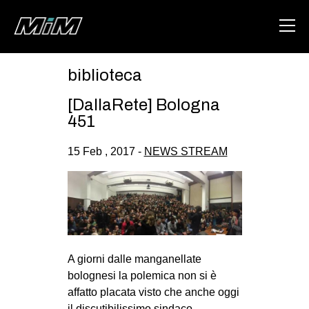
biblioteca
HOME
[DallaRete] Bologna
ABOUT
451
AREA
15 Feb , 2017 -
NEWS STREAM
DEGENERAZIONE
GAZA FREESTYLE
CSOA LAMBRETTA
MSM
A giorni dalle manganellate
STUDENTI TSUNAMI
bolognesi la polemica non si è
ZAM
affatto placata visto che anche oggi
il discutibilissimo sindaco