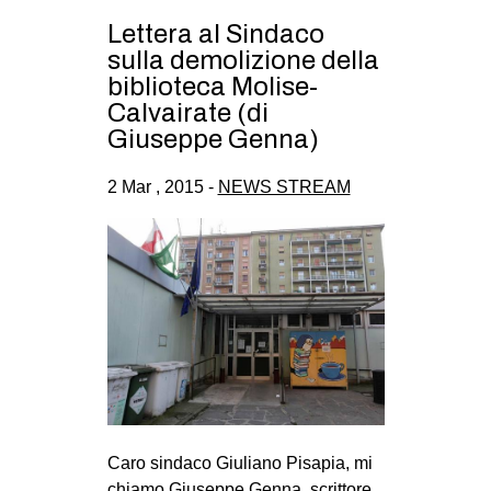
Lettera al Sindaco
EVENTI
sulla demolizione della
in
biblioteca Molise-
Calvairate (di
Fb
Giuseppe Genna)
tw
2 Mar , 2015 -
NEWS STREAM
bsky
ms
SEARCH
Caro sindaco Giuliano Pisapia, mi
chiamo Giuseppe Genna, scrittore