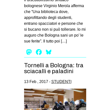
MILANO
bolognese Virginio Merola afferma
MOBILITAZIONI
che “Una biblioteca dove,
approfittando degli studenti,
SPAZI
entrano spacciatori e persone che
SPORT POPOLARE
si bucano non si può tollerare. Io mi
auguro che Bologna sani un po’ le
MOVIMENTI
sue ferite”. Il tutto poi […]
AMBIENTE
Mastodon
Facebook
Bluesky
ANTIFASCISMO
DIRITTO ALL’ABITARE
Tornelli a Bologna: tra
sciacalli e paladini
GENERI
MIGRAZIONI
13 Feb , 2017 -
STUDENTI
PRECARIATO
REPRESSIONE
STUDENTI