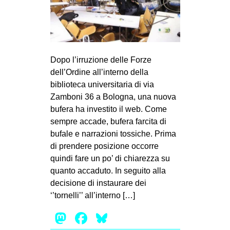
CULTURE
ARTE
CINEMA
Dopo l’irruzione delle Forze
MANIFESTI
dell’Ordine all’interno della
MUSICA
biblioteca universitaria di via
Zamboni 36 a Bologna, una nuova
RECENSIONI
bufera ha investito il web. Come
INTERNAZIONALE
sempre accade, bufera farcita di
bufale e narrazioni tossiche. Prima
AFRICA
di prendere posizione occorre
AMERICHE
quindi fare un po’ di chiarezza su
quanto accaduto. In seguito alla
ESTREMO ORIENTE
decisione di instaurare dei
EUROPA
‘’tornelli’’ all’interno […]
MEDIO ORIENTE
Mastodon
Facebook
Bluesky
MONDO