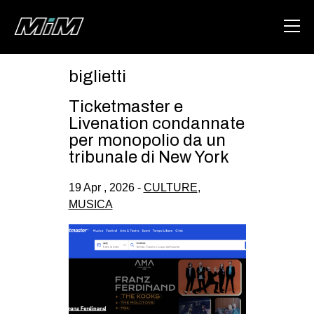
biglietti
HOME
Ticketmaster e
ABOUT
Livenation condannate
per monopolio da un
AREA
tribunale di New York
DEGENERAZIONE
19 Apr , 2026 -
CULTURE
,
GAZA FREESTYLE
MUSICA
CSOA LAMBRETTA
MSM
STUDENTI TSUNAMI
ZAM