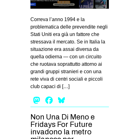
MILANO
MOBILITAZIONI
Correva l’anno 1994 e la
SPAZI
problematica delle prevendite negli
Stati Uniti era già un fattore che
SPORT POPOLARE
stressava il mercato. Se in Italia la
MOVIMENTI
situazione era assai diversa da
quella odierna — con un circuito
AMBIENTE
che ruotava soprattutto attorno ai
ANTIFASCISMO
grandi gruppi stranieri e con una
rete viva di centri sociali e piccoli
DIRITTO ALL’ABITARE
club capaci di […]
GENERI
Mastodon
Facebook
Bluesky
MIGRAZIONI
PRECARIATO
Non Una Di Meno e
REPRESSIONE
Fridays For Future
invadono la metro
STUDENTI