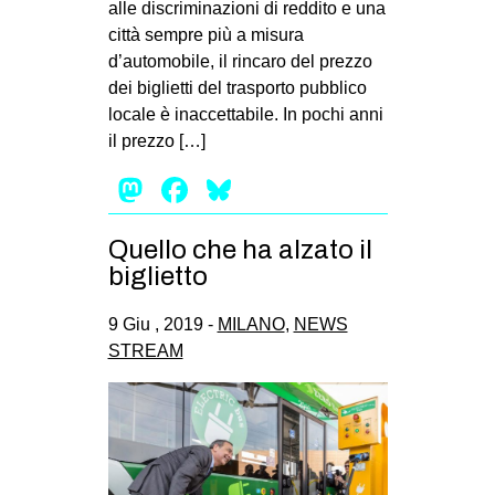
alle discriminazioni di reddito e una
EVENTI
città sempre più a misura
d’automobile, il rincaro del prezzo
in
dei biglietti del trasporto pubblico
locale è inaccettabile. In pochi anni
Fb
il prezzo […]
tw
Mastodon
Facebook
Bluesky
bsky
Quello che ha alzato il
biglietto
ms
9 Giu , 2019 -
MILANO
,
NEWS
SEARCH
STREAM