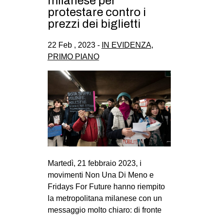
milanese per
CULTURE
protestare contro i
prezzi dei biglietti
ARTE
CINEMA
22 Feb , 2023 -
IN EVIDENZA
,
PRIMO PIANO
MANIFESTI
MUSICA
RECENSIONI
INTERNAZIONALE
AFRICA
AMERICHE
ESTREMO ORIENTE
Martedì, 21 febbraio 2023, i
movimenti Non Una Di Meno e
EUROPA
Fridays For Future hanno riempito
MEDIO ORIENTE
la metropolitana milanese con un
messaggio molto chiaro: di fronte
MONDO