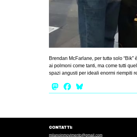
Brendan McFarlane, per tuttə solo “Bik” 
ai polmoni come tanti, ma come tutti quel
spazi angusti per ideali enormi riempiti 
Mastodon
Facebook
Bluesky
CONTATTI:
milanoinmovimento@gmail.com