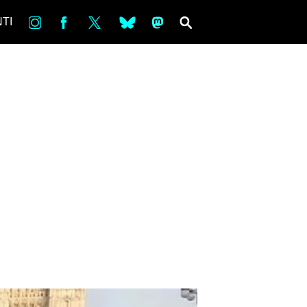
in
Fb
tw
bsky
ms
SEARCH
TI