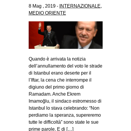
CULTURE
8 Mag , 2019 -
INTERNAZIONALE
,
MEDIO ORIENTE
ARTE
CINEMA
MANIFESTI
MUSICA
RECENSIONI
Quando è arrivata la notizia
dell’annullamento del voto le strade
INTERNAZIONALE
di Istanbul erano deserte per il
AFRICA
l’Iftar, la cena che interrompe il
digiuno del primo giorno di
AMERICHE
Ramadam. Anche Ekrem
ESTREMO ORIENTE
Imamoğlu, il sindaco estromesso di
EUROPA
Istanbul lo stava celebrando: “Non
perdiamo la speranza, supereremo
MEDIO ORIENTE
tutte le difficoltà” sono state le sue
MONDO
prime parole. E di […]