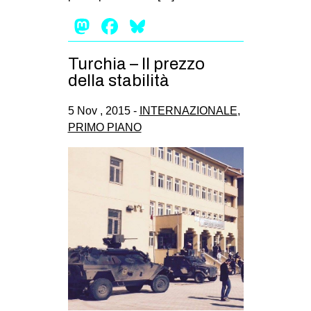
EVENTI
Mastodon
Facebook
Bluesky
in
Turchia – Il prezzo
della stabilità
Fb
5 Nov , 2015 -
INTERNAZIONALE
,
tw
PRIMO PIANO
bsky
ms
SEARCH