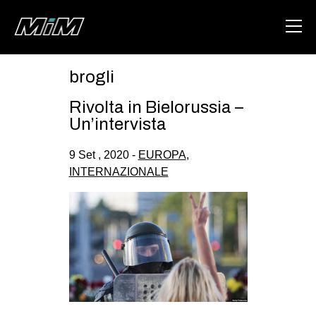
brogli
HOME
Rivolta in Bielorussia –
ABOUT
Un’intervista
AREA
9 Set , 2020 -
EUROPA
,
INTERNAZIONALE
DEGENERAZIONE
GAZA FREESTYLE
CSOA LAMBRETTA
MSM
STUDENTI TSUNAMI
ZAM