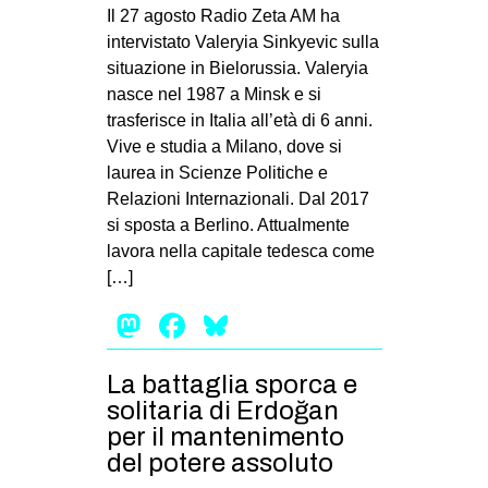
MILANO
Il 27 agosto Radio Zeta AM ha
intervistato Valeryia Sinkyevic sulla
MOBILITAZIONI
situazione in Bielorussia. Valeryia
SPAZI
nasce nel 1987 a Minsk e si
trasferisce in Italia all’età di 6 anni.
SPORT POPOLARE
Vive e studia a Milano, dove si
MOVIMENTI
laurea in Scienze Politiche e
Relazioni Internazionali. Dal 2017
AMBIENTE
si sposta a Berlino. Attualmente
ANTIFASCISMO
lavora nella capitale tedesca come
[…]
DIRITTO ALL’ABITARE
Mastodon
Facebook
Bluesky
GENERI
MIGRAZIONI
La battaglia sporca e
PRECARIATO
solitaria di Erdoğan
REPRESSIONE
per il mantenimento
del potere assoluto
STUDENTI