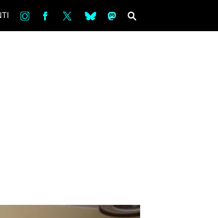
in
Fb
tw
bsky
ms
SEARCH
TI