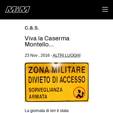
c.a.s.
HOME
Viva la Caserma
ABOUT
Montello…
AREA
23 Nov , 2016 -
ALTRI LUOGHI
DEGENERAZIONE
GAZA FREESTYLE
CSOA LAMBRETTA
MSM
STUDENTI TSUNAMI
ZAM
La giornata di ieri è stata