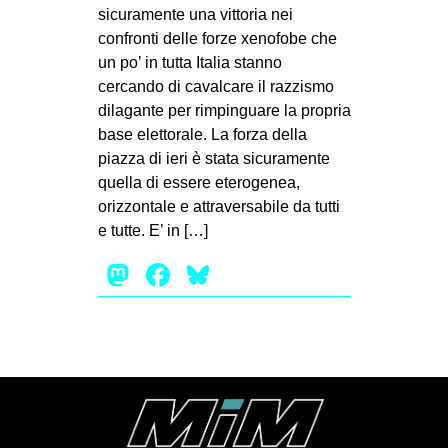
MILANO
sicuramente una vittoria nei
confronti delle forze xenofobe che
MOBILITAZIONI
un po’ in tutta Italia stanno
SPAZI
cercando di cavalcare il razzismo
dilagante per rimpinguare la propria
SPORT POPOLARE
base elettorale. La forza della
MOVIMENTI
piazza di ieri è stata sicuramente
quella di essere eterogenea,
AMBIENTE
orizzontale e attraversabile da tutti
ANTIFASCISMO
e tutte. E’ in […]
DIRITTO ALL’ABITARE
Mastodon
Facebook
Bluesky
GENERI
MIGRAZIONI
PRECARIATO
REPRESSIONE
STUDENTI