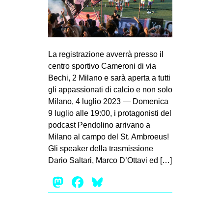
MILANO
MOBILITAZIONI
SPAZI
La registrazione avverrà presso il
SPORT POPOLARE
centro sportivo Cameroni di via
MOVIMENTI
Bechi, 2 Milano e sarà aperta a tutti
gli appassionati di calcio e non solo
AMBIENTE
Milano, 4 luglio 2023 — Domenica
ANTIFASCISMO
9 luglio alle 19:00, i protagonisti del
podcast Pendolino arrivano a
DIRITTO ALL’ABITARE
Milano al campo del St. Ambroeus!
GENERI
Gli speaker della trasmissione
MIGRAZIONI
Dario Saltari, Marco D’Ottavi ed […]
PRECARIATO
Mastodon
Facebook
Bluesky
REPRESSIONE
STUDENTI