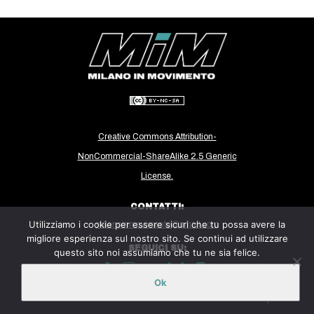
CULTURE
ARTE
CINEMA
MANIFESTI
MUSICA
RECENSIONI
Creative Commons Attribution-
NonCommercial-ShareAlike 2.5 Generic
INTERNAZIONALE
License.
AFRICA
CONTATTI:
AMERICHE
Utilizziamo i cookie per essere sicuri che tu possa avere la
milanoinmovimento@gmail.com
ESTREMO ORIENTE
migliore esperienza sul nostro sito. Se continui ad utilizzare
SEGUICI SU:
questo sito noi assumiamo che tu ne sia felice.
EUROPA
MEDIO ORIENTE
Ok
Sito ospitato sulla piattaforma
Midala
MONDO