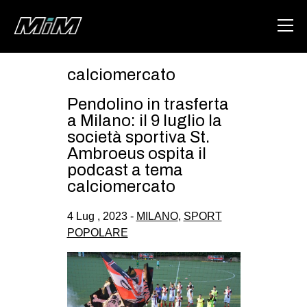
calciomercato
HOME
Pendolino in trasferta
ABOUT
a Milano: il 9 luglio la
società sportiva St.
AREA
Ambroeus ospita il
podcast a tema
DEGENERAZIONE
calciomercato
GAZA FREESTYLE
4 Lug , 2023 -
MILANO
,
SPORT
CSOA LAMBRETTA
POPOLARE
MSM
STUDENTI TSUNAMI
ZAM