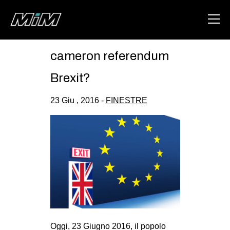
cameron referendum
HOME
Brexit?
ABOUT
23 Giu , 2016 -
FINESTRE
AREA
DEGENERAZIONE
GAZA FREESTYLE
CSOA LAMBRETTA
MSM
STUDENTI TSUNAMI
ZAM
Oggi, 23 Giugno 2016, il popolo