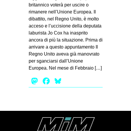
MILANO
britannico voterà per uscire o
rimanere nell’Unione Europea. Il
MOBILITAZIONI
dibattito, nel Regno Unito, è molto
SPAZI
acceso e l’uccisione della deputata
laburista Jo Cox ha inasprito
SPORT POPOLARE
ancora di più la situazione. Prima di
MOVIMENTI
arrivare a questo appuntamento Il
Regno Unito aveva già manovrato
AMBIENTE
per sganciarsi dall’Unione
ANTIFASCISMO
Europea. Nel mese di Febbraio […]
DIRITTO ALL’ABITARE
Mastodon
Facebook
Bluesky
GENERI
MIGRAZIONI
PRECARIATO
REPRESSIONE
STUDENTI