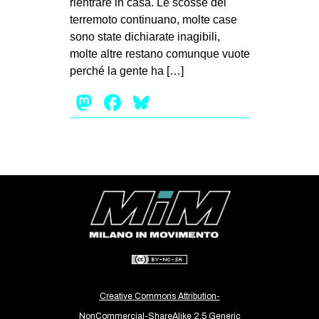
rientrare in casa. Le scosse del
EVENTI
terremoto continuano, molte case
sono state dichiarate inagibili,
in
molte altre restano comunque vuote
perché la gente ha […]
Fb
Mastodon
Facebook
Bluesky
tw
bsky
ms
SEARCH
Creative Commons Attribution-
NonCommercial-ShareAlike 2.5 Generic