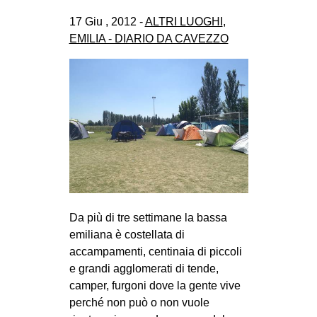
CULTURE
17 Giu , 2012 -
ALTRI LUOGHI
,
ARTE
EMILIA - DIARIO DA CAVEZZO
CINEMA
MANIFESTI
MUSICA
RECENSIONI
INTERNAZIONALE
AFRICA
AMERICHE
Da più di tre settimane la bassa
emiliana è costellata di
ESTREMO ORIENTE
accampamenti, centinaia di piccoli
EUROPA
e grandi agglomerati di tende,
MEDIO ORIENTE
camper, furgoni dove la gente vive
perché non può o non vuole
MONDO