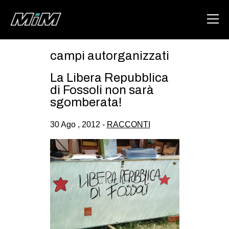
campi autorganizzati
HOME
La Libera Repubblica
ABOUT
di Fossoli non sarà
sgomberata!
AREA
30 Ago , 2012 -
RACCONTI
DEGENERAZIONE
GAZA FREESTYLE
CSOA LAMBRETTA
MSM
STUDENTI TSUNAMI
ZAM