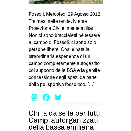
MILANO
MOBILITAZIONI
Fossoli, Mercoledì 29 Agosto 2012
Tre mesi nelle tende. Niente
SPAZI
Protezione Civile, niente militari.
SPORT POPOLARE
Non ci sono braccialetti né tessere
al campo di Fossoli, ci sono solo
MOVIMENTI
persone libere. Così è nata la
AMBIENTE
straordinaria esperienza di un
campo completamente autogestito
ANTIFASCISMO
col supporto delle BSA e la gentile
DIRITTO ALL’ABITARE
concessione degli spazi da parte
della polisportiva fossolese. […]
GENERI
Mastodon
Facebook
Bluesky
MIGRAZIONI
PRECARIATO
Chi fa da sè fa per tutti.
REPRESSIONE
Campi autorganizzati
STUDENTI
della bassa emiliana