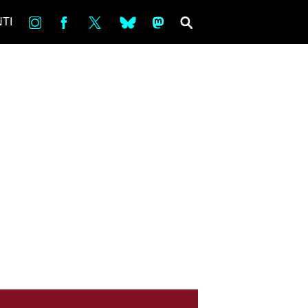
in
Fb
tw
bsky
ms
SEARCH
TI