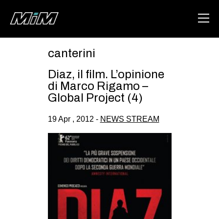
canterini
HOME
Diaz, il film. L’opinione
ABOUT
di Marco Rigamo –
Global Project (4)
AREA
19 Apr , 2012 -
NEWS STREAM
DEGENERAZIONE
GAZA FREESTYLE
CSOA LAMBRETTA
MSM
STUDENTI TSUNAMI
ZAM