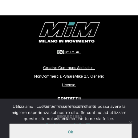
CULTURE
ARTE
CINEMA
MANIFESTI
MUSICA
RECENSIONI
Creative Commons Attribution-
INTERNAZIONALE
NonCommercial-ShareAlike 2.5 Generic
AFRICA
License.
AMERICHE
CONTATTI:
ESTREMO ORIENTE
Utilizziamo i cookie per essere sicuri che tu possa avere la
milanoinmovimento@gmail.com
migliore esperienza sul nostro sito. Se continui ad utilizzare
EUROPA
SEGUICI SU:
questo sito noi assumiamo che tu ne sia felice.
MEDIO ORIENTE
Ok
MONDO
Sito ospitato sulla piattaforma
Midala