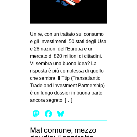
MILANO
MOBILITAZIONI
SPAZI
Unire, con un trattato sul consumo
SPORT POPOLARE
e gli investimenti, 50 stati degli Usa
MOVIMENTI
e 28 nazioni dell’Europa e un
mercato di 820 milioni di cittadini.
AMBIENTE
Vi sembra una buona idea? La
ANTIFASCISMO
risposta è più complessa di quello
che sembra. Il Ttip (Transatlantic
DIRITTO ALL’ABITARE
Trade and Investment Partnership)
GENERI
è un lungo dossier in buona parte
MIGRAZIONI
ancora segreto. […]
PRECARIATO
Mastodon
Facebook
Bluesky
REPRESSIONE
Mal comune, mezzo
STUDENTI