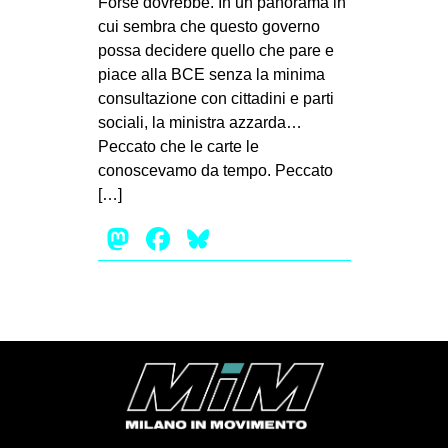
Forse dovrebbe. In un panorama in
cui sembra che questo governo
EVENTI
possa decidere quello che pare e
in
piace alla BCE senza la minima
consultazione con cittadini e parti
Fb
sociali, la ministra azzarda…
Peccato che le carte le
tw
conoscevamo da tempo. Peccato
[…]
bsky
Mastodon
Facebook
Bluesky
ms
SEARCH