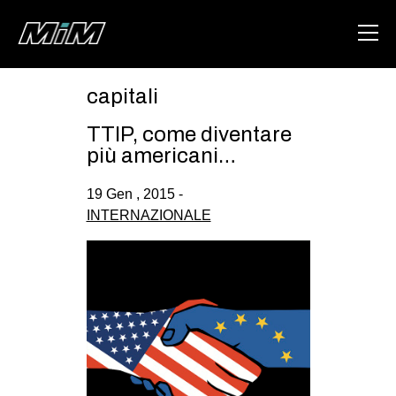
capitali
HOME
TTIP, come diventare
ABOUT
più americani…
AREA
19 Gen , 2015 -
INTERNAZIONALE
DEGENERAZIONE
GAZA FREESTYLE
CSOA LAMBRETTA
MSM
STUDENTI TSUNAMI
ZAM