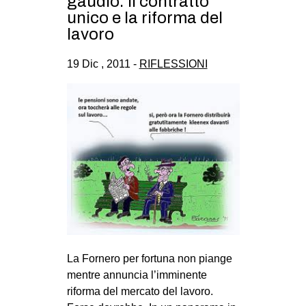
gaudio: il contratto
CULTURE
unico e la riforma del
lavoro
ARTE
CINEMA
19 Dic , 2011 -
RIFLESSIONI
MANIFESTI
MUSICA
RECENSIONI
INTERNAZIONALE
AFRICA
AMERICHE
ESTREMO ORIENTE
EUROPA
La Fornero per fortuna non piange
MEDIO ORIENTE
mentre annuncia l’imminente
riforma del mercato del lavoro.
MONDO