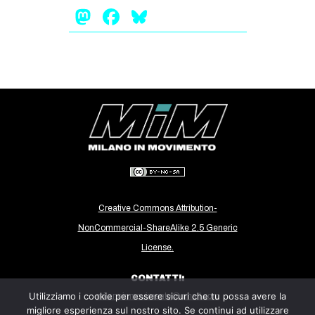
MILANO
Mastodon
Facebook
Bluesky
MOBILITAZIONI
SPAZI
SPORT POPOLARE
MOVIMENTI
AMBIENTE
ANTIFASCISMO
DIRITTO ALL’ABITARE
GENERI
Creative Commons Attribution-
MIGRAZIONI
NonCommercial-ShareAlike 2.5 Generic
License.
PRECARIATO
REPRESSIONE
CONTATTI:
Utilizziamo i cookie per essere sicuri che tu possa avere la
milanoinmovimento@gmail.com
STUDENTI
migliore esperienza sul nostro sito. Se continui ad utilizzare