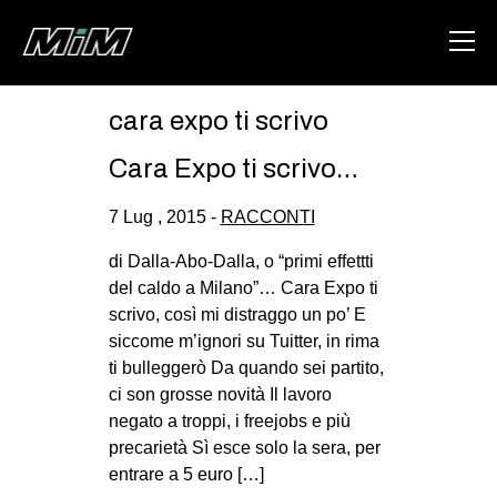
cara expo ti scrivo
HOME
Cara Expo ti scrivo…
ABOUT
7 Lug , 2015 -
RACCONTI
AREA
di Dalla-Abo-Dalla, o “primi effettti
DEGENERAZIONE
del caldo a Milano”… Cara Expo ti
GAZA FREESTYLE
scrivo, così mi distraggo un po’ E
siccome m’ignori su Tuitter, in rima
CSOA LAMBRETTA
ti bulleggerò Da quando sei partito,
MSM
ci son grosse novità Il lavoro
negato a troppi, i freejobs e più
STUDENTI TSUNAMI
precarietà Sì esce solo la sera, per
ZAM
entrare a 5 euro […]