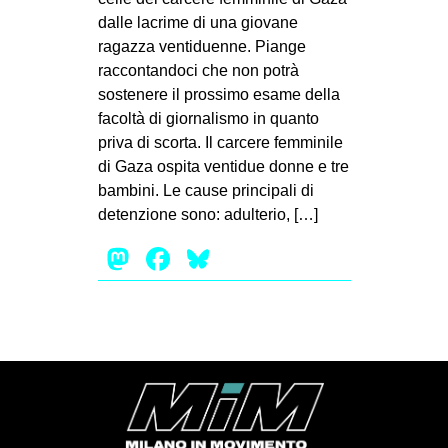
MILANO
dalle lacrime di una giovane
MOBILITAZIONI
ragazza ventiduenne. Piange
raccontandoci che non potrà
SPAZI
sostenere il prossimo esame della
SPORT POPOLARE
facoltà di giornalismo in quanto
priva di scorta. Il carcere femminile
MOVIMENTI
di Gaza ospita ventidue donne e tre
AMBIENTE
bambini. Le cause principali di
detenzione sono: adulterio, […]
ANTIFASCISMO
Mastodon
Facebook
Bluesky
DIRITTO ALL’ABITARE
GENERI
MIGRAZIONI
PRECARIATO
REPRESSIONE
STUDENTI