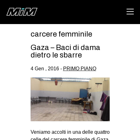
carcere femminile
HOME
Gaza – Baci di dama
ABOUT
dietro le sbarre
AREA
4 Gen , 2016 -
PRIMO PIANO
DEGENERAZIONE
GAZA FREESTYLE
CSOA LAMBRETTA
MSM
STUDENTI TSUNAMI
ZAM
Veniamo accolti in una delle quattro
celle del carcere femminile di Gaza