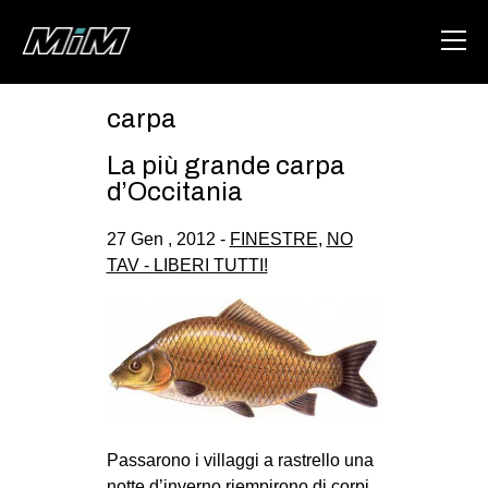
carpa
HOME
La più grande carpa
ABOUT
d’Occitania
AREA
27 Gen , 2012 -
FINESTRE
,
NO
TAV - LIBERI TUTTI!
DEGENERAZIONE
GAZA FREESTYLE
CSOA LAMBRETTA
MSM
STUDENTI TSUNAMI
ZAM
Passarono i villaggi a rastrello una
notte d’inverno riempirono di corpi