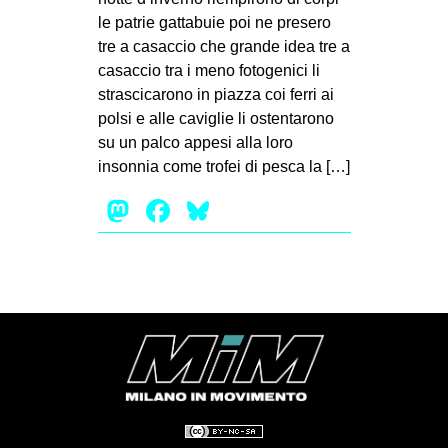
MILANO
le patrie gattabuie poi ne presero
MOBILITAZIONI
tre a casaccio che grande idea tre a
casaccio tra i meno fotogenici li
SPAZI
strascicarono in piazza coi ferri ai
SPORT POPOLARE
polsi e alle caviglie li ostentarono
su un palco appesi alla loro
MOVIMENTI
insonnia come trofei di pesca la […]
AMBIENTE
Mastodon
Facebook
Bluesky
ANTIFASCISMO
DIRITTO ALL’ABITARE
GENERI
MIGRAZIONI
PRECARIATO
REPRESSIONE
STUDENTI