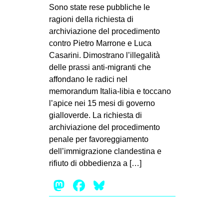
MILANO
Sono state rese pubbliche le
ragioni della richiesta di
MOBILITAZIONI
archiviazione del procedimento
SPAZI
contro Pietro Marrone e Luca
Casarini. Dimostrano l’illegalità
SPORT POPOLARE
delle prassi anti-migranti che
MOVIMENTI
affondano le radici nel
memorandum Italia-libia e toccano
AMBIENTE
l’apice nei 15 mesi di governo
ANTIFASCISMO
gialloverde. La richiesta di
archiviazione del procedimento
DIRITTO ALL’ABITARE
penale per favoreggiamento
GENERI
dell’immigrazione clandestina e
MIGRAZIONI
rifiuto di obbedienza a […]
PRECARIATO
Mastodon
Facebook
Bluesky
REPRESSIONE
STUDENTI