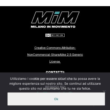
CULTURE
ARTE
CINEMA
MANIFESTI
MUSICA
RECENSIONI
Creative Commons Attribution-
NonCommercial-ShareAlike 2.5 Generic
INTERNAZIONALE
License.
AFRICA
CONTATTI:
AMERICHE
Utilizziamo i cookie per essere sicuri che tu possa avere la
milanoinmovimento@gmail.com
ESTREMO ORIENTE
migliore esperienza sul nostro sito. Se continui ad utilizzare
SEGUICI SU:
questo sito noi assumiamo che tu ne sia felice.
EUROPA
MEDIO ORIENTE
Ok
Sito ospitato sulla piattaforma
Midala
MONDO