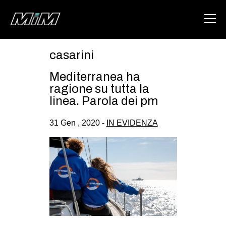
casarini
HOME
Mediterranea ha
ABOUT
ragione su tutta la
linea. Parola dei pm
AREA
31 Gen , 2020 -
IN EVIDENZA
DEGENERAZIONE
GAZA FREESTYLE
CSOA LAMBRETTA
MSM
STUDENTI TSUNAMI
ZAM