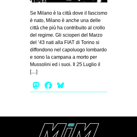
MILANO
Se Milano è la città dove il fascismo
MOBILITAZIONI
è nato, Milano è anche una delle
SPAZI
città che più ha contribuito al crollo
SPORT POPOLARE
del regime. Gli scioperi del Marzo
del ’43 nati alla FIAT di Torino si
MOVIMENTI
diffondono nel capoluogo lombardo
e sono la campana a morto per
AMBIENTE
Mussolini ed i suoi. Il 25 Luglio il
ANTIFASCISMO
[…]
DIRITTO ALL’ABITARE
Mastodon
Facebook
Bluesky
GENERI
MIGRAZIONI
PRECARIATO
REPRESSIONE
STUDENTI