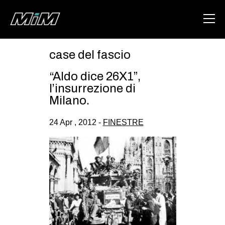
case del fascio
HOME
“Aldo dice 26X1”,
ABOUT
l’insurrezione di
Milano.
AREA
24 Apr , 2012 -
FINESTRE
DEGENERAZIONE
GAZA FREESTYLE
CSOA LAMBRETTA
MSM
STUDENTI TSUNAMI
ZAM